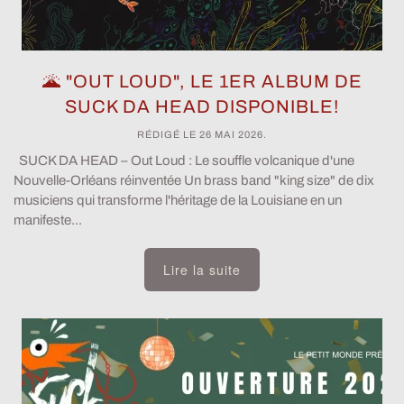
🌋 "OUT LOUD", LE 1ER ALBUM DE
SUCK DA HEAD DISPONIBLE!
RÉDIGÉ LE
26 MAI 2026
.
SUCK DA HEAD – Out Loud : Le souffle volcanique d'une
Nouvelle-Orléans réinventée Un brass band "king size" de dix
musiciens qui transforme l'héritage de la Louisiane en un
manifeste...
Lire la suite