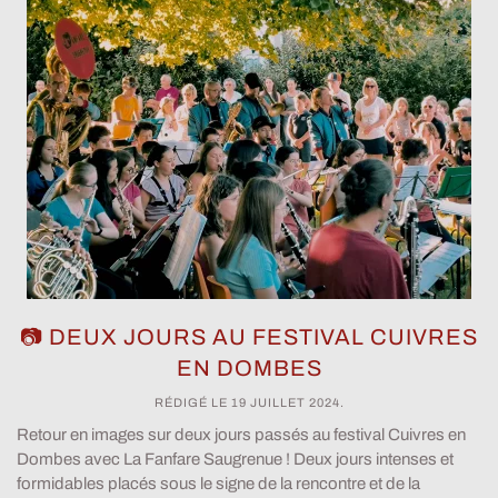
📷 DEUX JOURS AU FESTIVAL CUIVRES
EN DOMBES
RÉDIGÉ LE
19 JUILLET 2024
.
Retour en images sur deux jours passés au festival Cuivres en
Dombes avec La Fanfare Saugrenue ! Deux jours intenses et
formidables placés sous le signe de la rencontre et de la