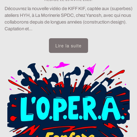
Découvrez la nouvelle vidéo de KIFF KIF, captée aux (superbes)
ateliers HYH, à La Morinerie SPDC, chez Yanosh, avec qui nous
collaborons depuis de longues années (construction design).
Captation et...
Lire la suite