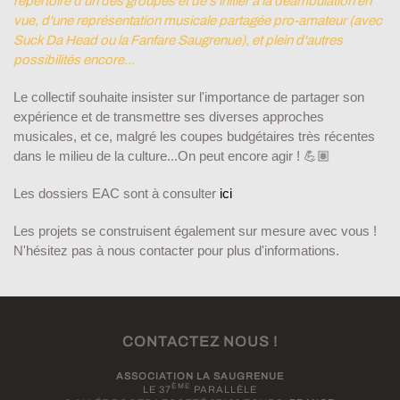
répertoire d'un des groupes et de s'initier à la déambulation en
vue, d'une représentation
m
usicale
partagée
pro-amateu
r (avec
Suck Da Head ou la Fanfare Saugrenue), et plein d'autres
possibilités encore...
Le collectif souhaite insister sur l'importance de partager son
expérience et de transmettre ses diverses approches
musicales, et ce, malgré les coupes budgétaires très récentes
dans le milieu de la culture...On peut encore agir ! 💪🏽
Les dossiers EAC sont à consulter
ici
Les projets se construisent également sur mesure avec vous !
N'hésitez pas à nous contacter pour plus d'informations.
CONTACTEZ NOUS !
ASSOCIATION LA SAUGRENUE
ÈME
LE 37
PARALLÈLE