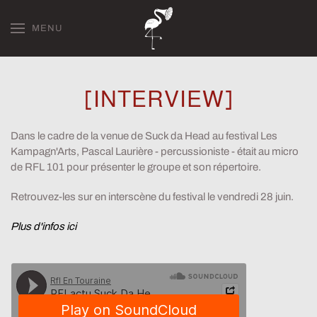
MENU
Skip to main content
[INTERVIEW]
Dans le cadre de la venue de Suck da Head au festival Les
Kampagn'Arts, Pascal Laurière - percussioniste - était au micro
de RFL 101 pour présenter le groupe et son répertoire.
Retrouvez-les sur en interscène du festival le vendredi 28 juin.
Plus d'infos ici