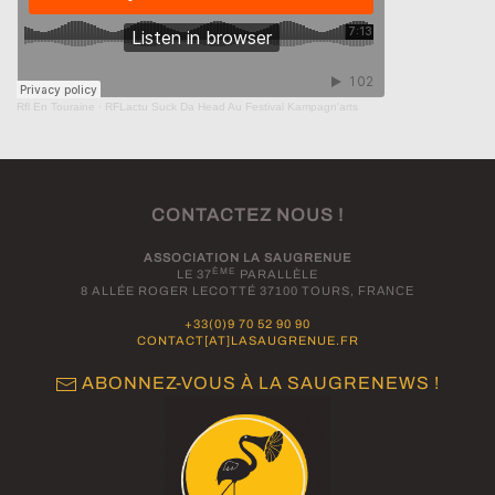
Rfl En Touraine
·
RFLactu Suck Da Head Au Festival Kampagn'arts
CONTACTEZ NOUS !
ASSOCIATION LA SAUGRENUE
ÈME
LE 37
PARALLÈLE
8 ALLÉE ROGER LECOTTÉ 37100 TOURS,
FRANCE
+33(0)9 70 52 90 90
CONTACT[AT]LASAUGRENUE.FR
ABONNEZ-VOUS À LA SAUGRENEWS !