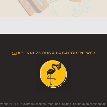
ABONNEZ-VOUS À LA SAUGRENEWS !
grenue 2024
Tous droits réservés |
Mentions Legales
|
Politique de confidentiali
©