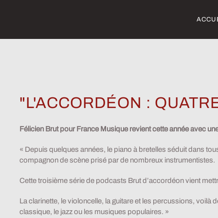
ACCU
Skip to main content
"L'ACCORDÉON : QUATR
Félicien Brut pour France Musique revient cette année avec une
«
Depuis quelques années, le piano à bretelles séduit dans tous 
compagnon de scène prisé par de nombreux instrumentistes.
Cette troisième série de podcasts Brut d’accordéon vient mett
La clarinette, le violoncelle, la guitare et les percussions, v
classique, le jazz ou les musiques populaires.
»