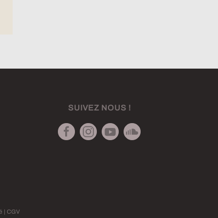
SUIVEZ NOUS !
té
|
CGV