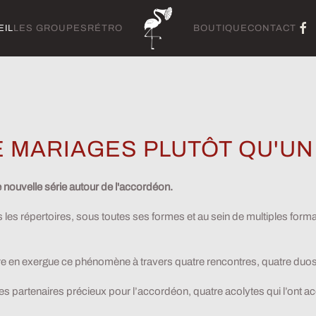
EIL
LES GROUPES
RÉTRO
BOUTIQUE
CONTACT
E MARIAGES PLUTÔT QU'U
 nouvelle série autour de l'accordéon.
les répertoires, sous toutes ses formes et au sein de multiples format
re en exergue ce phénomène à travers quatre rencontres, quatre duos 
oilà des partenaires précieux pour l’accordéon, quatre acolytes qui l’o