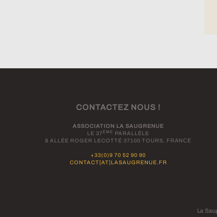
CONTACTEZ NOUS !
ASSOCIATION LA SAUGRENUE
ÈME
LE 37
PARALLÈLE
8 ALLÉE ROGER LECOTTÉ 37100 TOURS,
FRANCE
+33(0)9 70 52 90 90
CONTACT[AT]LASAUGRENUE.FR
La Sau