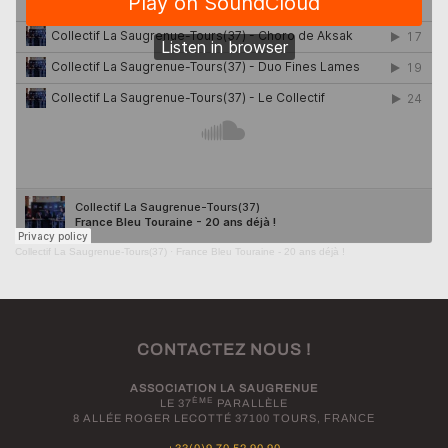
Collectif La Saugrenue-Tours(37)
·
France Bleu Touraine - 20 ans déjà !
CONTACTEZ NOUS !
ASSOCIATION LA SAUGRENUE
ÈME
LE 37
PARALLÈLE
8 ALLÉE ROGER LECOTTÉ 37100 TOURS,
FRANCE
+33(0)9 70 52 90 90