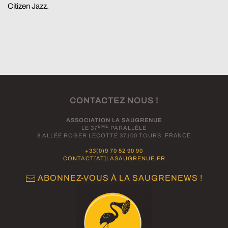
Citizen Jazz.
CONTACTEZ NOUS !
ASSOCIATION LA SAUGRENUE
ÈME
LE 37
PARALLÈLE
8 ALLÉE ROGER LECOTTÉ 37100 TOURS,
FRANCE
+33(0)9 70 52 90 90
CONTACT[AT]LASAUGRENUE.FR
ABONNEZ-VOUS À LA SAUGRENEWS !